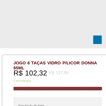
JOGO 6 TAÇAS VIDRO P/LICOR DONNA
65ML
R$
102,32
R$
127,90
3 em estoque
Simulação de frete