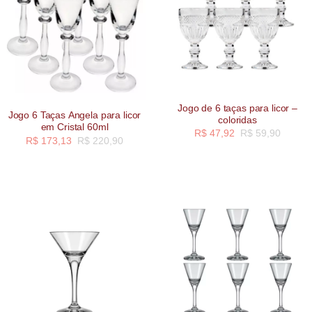
Jogo de 6 taças para licor –
Jogo 6 Taças Angela para licor
coloridas
em Cristal 60ml
R$
47,92
R$
59,90
R$
173,13
R$
220,90