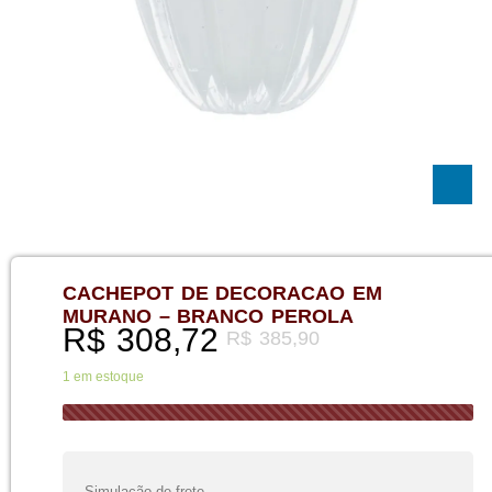
CACHEPOT DE DECORACAO EM
MURANO – BRANCO PEROLA
R$
308,72
R$
385,90
1 em estoque
Simulação de frete