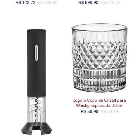
R$
123,72
R$
189,90
R$
599,90
R$
673,75
Jogo 6 Copo de Cristal para
Whisky Esplanada 310ml
R$
59,99
R$
89,99