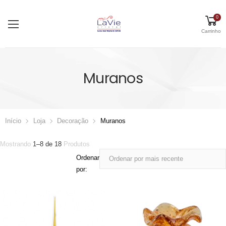
0
Carrinho
Muranos
Início
Loja
Decoração
Muranos
Mostrando
1
–
8
de
18
Produtos
Ordenar
por: