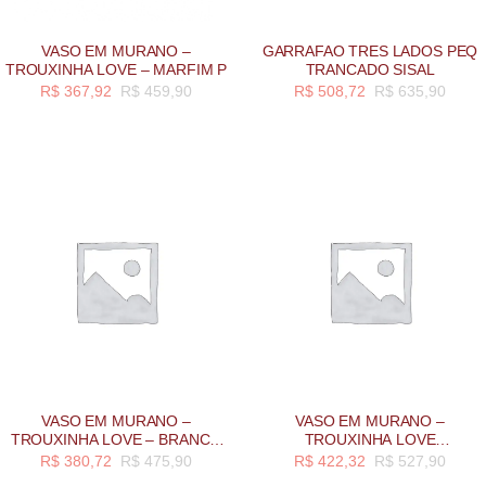
VASO EM MURANO –
GARRAFAO TRES LADOS PEQ
TROUXINHA LOVE – MARFIM P
TRANCADO SISAL
R$
367,92
R$
459,90
R$
508,72
R$
635,90
VASO EM MURANO –
VASO EM MURANO –
TROUXINHA LOVE – BRANCO
TROUXINHA LOVE
TAMANHO PP
AQUAMARINE P
R$
380,72
R$
475,90
R$
422,32
R$
527,90