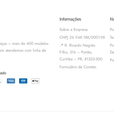
Informações
No
Sobre a Empresa
Po
CNPJ 26.948.188/0001-98
Te
 Taças – mais de 400 modelos
📍 R. Ricardo Negrão
Po
m em atendemos com linha de
Filho, 316 – Portão,
De
Curitiba – PR, 81320-300
Po
Formulário de Contato
tado