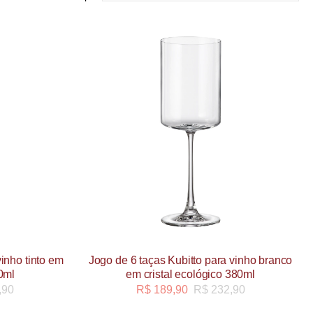
vinho tinto em
Jogo de 6 taças Kubitto para vinho branco
80ml
em cristal ecológico 380ml
,90
R$
189,90
R$
232,90