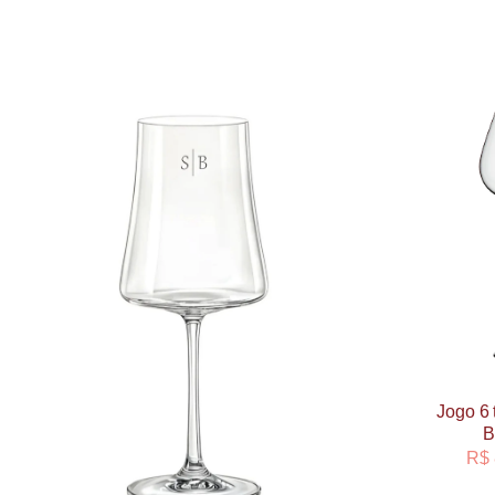
Jogo 6 
B
R$