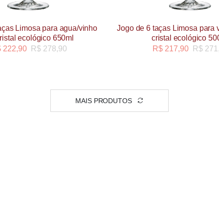
aças Limosa para agua/vinho
Jogo de 6 taças Limosa para v
ristal ecológico 650ml
cristal ecológico 5
$
222,90
R$
278,90
R$
217,90
R$
271
MAIS PRODUTOS