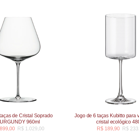
taças de Cristal Soprado
Jogo de 6 taças Kubitto para 
URGUNDY 960ml
cristal ecológico 4
899,00
R$
1.029,00
R$
189,90
R$
233