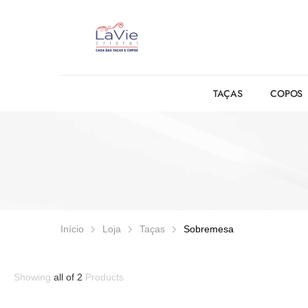
TAÇAS
COPOS
Início
Loja
Taças
Sobremesa
Showing
all of 2
Products