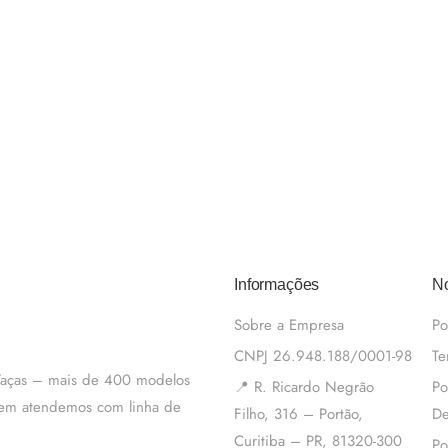
Informações
No
Sobre a Empresa
Po
CNPJ 26.948.188/0001-98
Te
 Taças – mais de 400 modelos
📍 R. Ricardo Negrão
Po
m em atendemos com linha de
Filho, 316 – Portão,
De
Curitiba – PR, 81320-300
Po