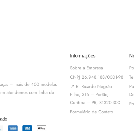
Informações
No
Sobre a Empresa
Po
CNPJ 26.948.188/0001-98
Te
 Taças – mais de 400 modelos
📍 R. Ricardo Negrão
Po
m em atendemos com linha de
Filho, 316 – Portão,
De
Curitiba – PR, 81320-300
Po
Formulário de Contato
tado