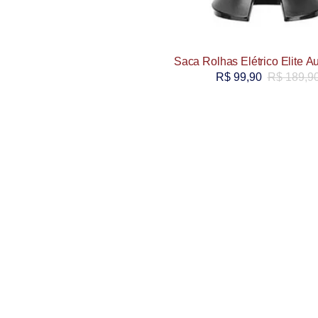
Saca Rolhas Elétrico Elite A
R$
99,90
R$
189,9