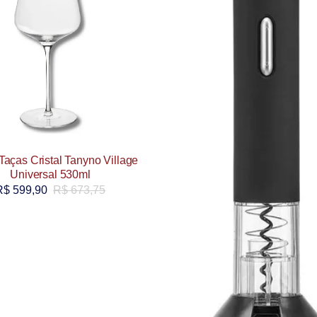
Taças Cristal Tanyno Village
Universal 530ml
R$
599,90
R$
673,75