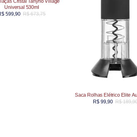
Taças Cristal Tanyno Village
Universal 530ml
R$
599,90
R$
673,75
Saca Rolhas Elétrico Elite A
R$
99,90
R$
189,9