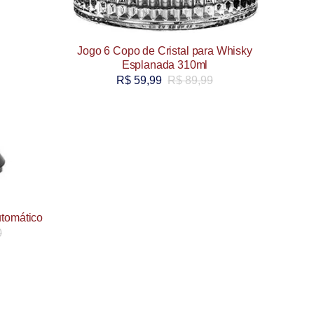
Jogo 6 Copo de Cristal para Whisky
Esplanada 310ml
R$
59,99
R$
89,99
utomático
0