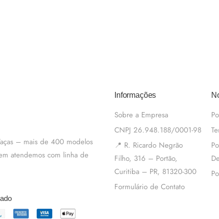
Informações
No
Sobre a Empresa
Po
CNPJ 26.948.188/0001-98
Te
 Taças – mais de 400 modelos
📍 R. Ricardo Negrão
Po
m em atendemos com linha de
Filho, 316 – Portão,
De
Curitiba – PR, 81320-300
Po
Formulário de Contato
tado