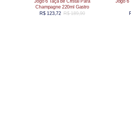
Jogo 6 Taça de Cristal Para
Jogo 6 
Champagne 220ml Gastro
R$
123,72
R$
189,90