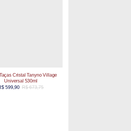
Taças Cristal Tanyno Village
Universal 530ml
R$
599,90
R$
673,75