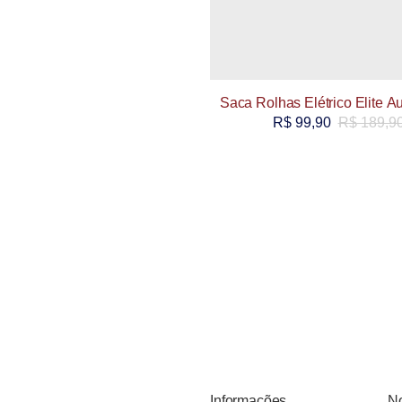
Saca Rolhas Elétrico Elite A
R$
99,90
R$
189,9
Informações
No