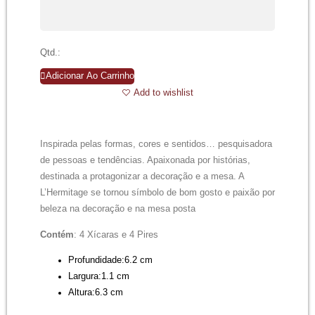
Qtd.:
Adicionar Ao Carrinho
Add to wishlist
Inspirada pelas formas, cores e sentidos… pesquisadora
de pessoas e tendências. Apaixonada por histórias,
destinada a protagonizar a decoração e a mesa. A
L’Hermitage se tornou símbolo de bom gosto e paixão por
beleza na decoração e na mesa posta
Contém
: 4 Xícaras e 4 Pires
Profundidade:
6.2 cm
Largura:
1.1 cm
Altura:
6.3 cm