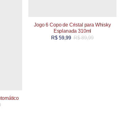
Jogo 6 Copo de Cristal para Whisky
Esplanada 310ml
R$
59,99
R$
89,99
utomático
0