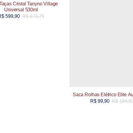
Taças Cristal Tanyno Village
Universal 530ml
R$
599,90
R$
673,75
Saca Rolhas Elétrico Elite A
R$
99,90
R$
189,9