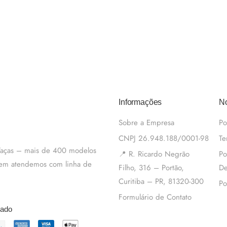
Informações
No
Sobre a Empresa
Po
CNPJ 26.948.188/0001-98
Te
 Taças – mais de 400 modelos
📍 R. Ricardo Negrão
Po
m em atendemos com linha de
Filho, 316 – Portão,
De
Curitiba – PR, 81320-300
Po
Formulário de Contato
tado