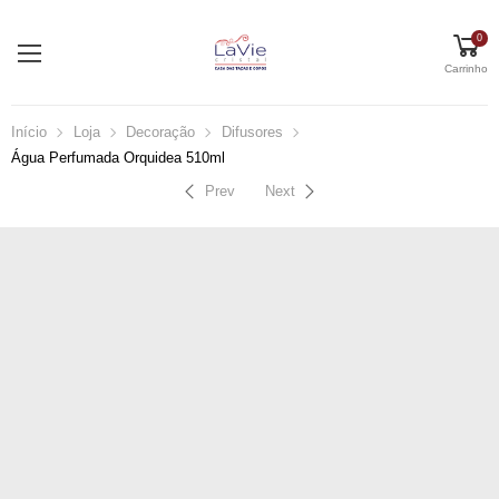
0
Carrinho
Início
Loja
Decoração
Difusores
Água Perfumada Orquidea 510ml
Prev
Next