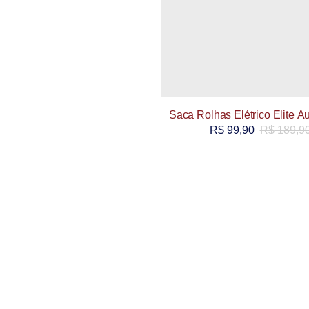
Saca Rolhas Elétrico Elite A
R$
99,90
R$
189,9