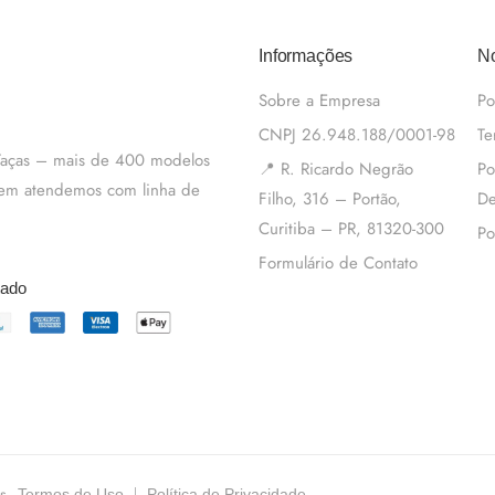
Informações
No
Sobre a Empresa
Po
CNPJ 26.948.188/0001-98
Te
 Taças – mais de 400 modelos
📍 R. Ricardo Negrão
Po
m em atendemos com linha de
Filho, 316 – Portão,
De
Curitiba – PR, 81320-300
Po
Formulário de Contato
tado
s.
Termos de Uso
Política de Privacidade