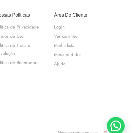
ssas Políticas
Área Do Cliente
lítica de Privacidade
Login
rmos de Uso
Ver carrinho
lítica de Troca e
Minha lista
volução
Meus pedidos
lítica de Reembolso
Ajuda
Nossas redes sociais