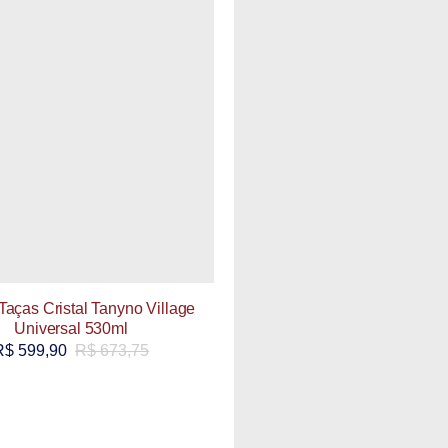
Taças Cristal Tanyno Village
Universal 530ml
R$
599,90
R$
673,75