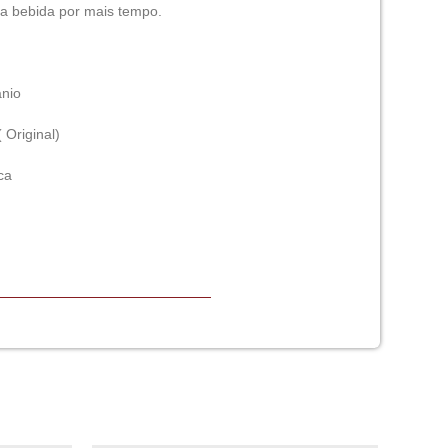
da bebida por mais tempo.
ânio
 Original)
ca