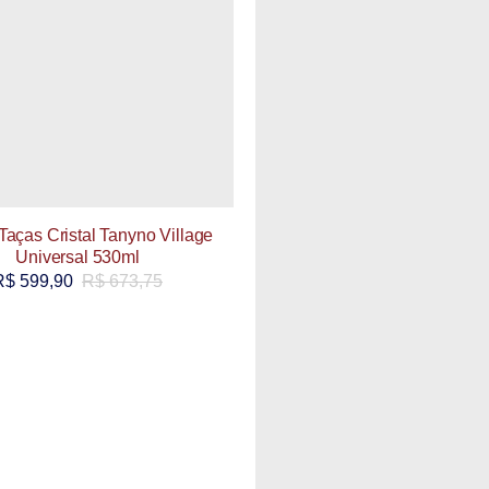
Taças Cristal Tanyno Village
Universal 530ml
R$
599,90
R$
673,75