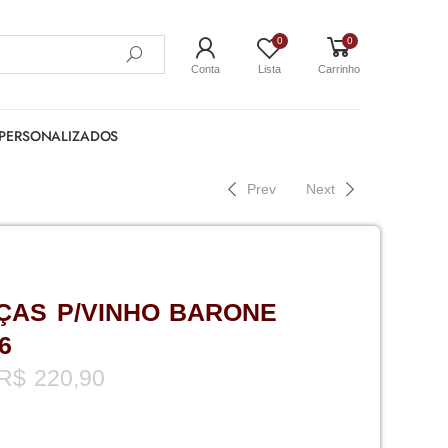
0
0
Conta
Lista
Carrinho
PERSONALIZADOS
Prev
Next
ÇAS P/VINHO BARONE
6
R$
220,90