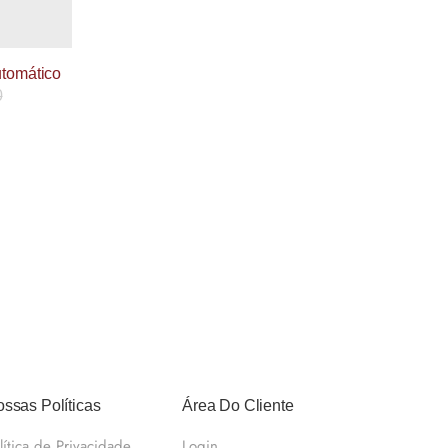
utomático
0
ssas Políticas
Área Do Cliente
lítica de Privacidade
Login