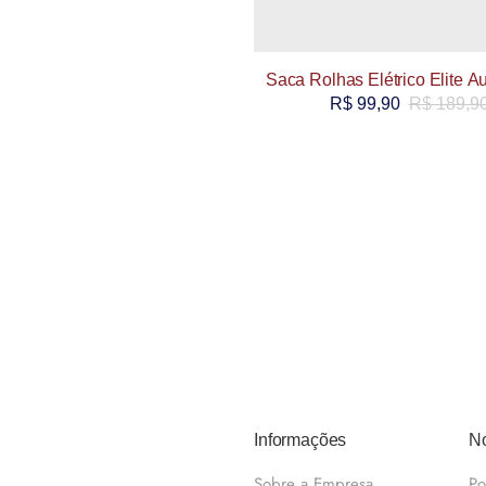
Saca Rolhas Elétrico Elite A
R$
99,90
R$
189,9
Informações
No
Sobre a Empresa
Po