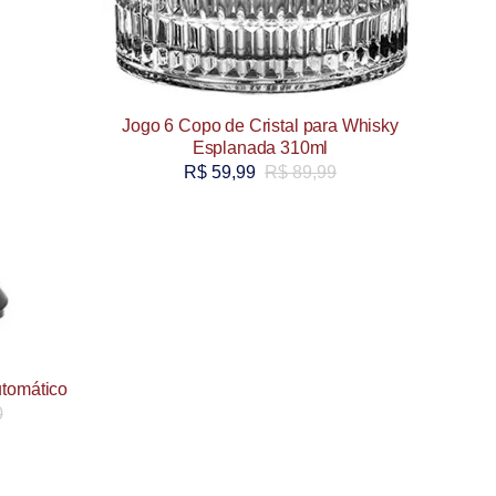
Jogo 6 Copo de Cristal para Whisky
Esplanada 310ml
R$
59,99
R$
89,99
utomático
0