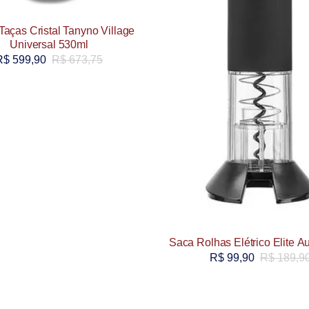
Taças Cristal Tanyno Village
Universal 530ml
R$
599,90
R$
673,75
Saca Rolhas Elétrico Elite A
R$
99,90
R$
189,9