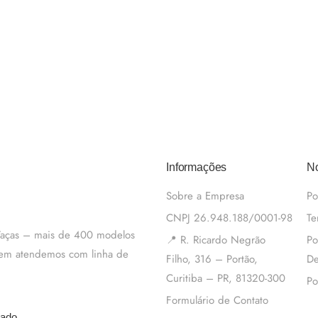
Informações
No
Sobre a Empresa
Po
CNPJ 26.948.188/0001-98
Te
 Taças – mais de 400 modelos
📍 R. Ricardo Negrão
Po
m em atendemos com linha de
Filho, 316 – Portão,
De
Curitiba – PR, 81320-300
Po
Formulário de Contato
tado