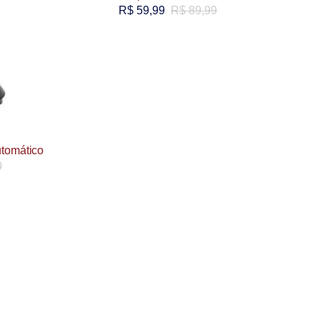
R$
59,99
R$
89,99
utomático
0