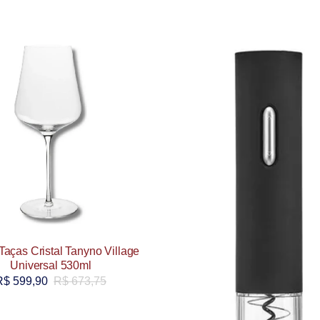
Taças Cristal Tanyno Village
Universal 530ml
R$
599,90
R$
673,75