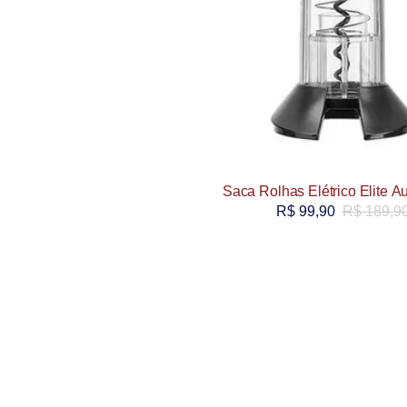
Saca Rolhas Elétrico Elite A
R$
99,90
R$
189,9