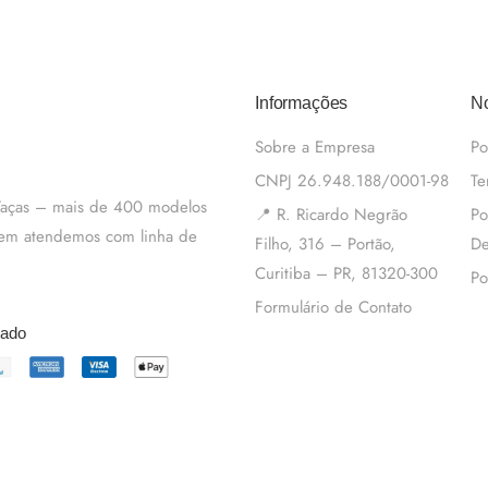
Informações
No
Sobre a Empresa
Po
CNPJ 26.948.188/0001-98
Te
 Taças – mais de 400 modelos
📍 R. Ricardo Negrão
Po
m em atendemos com linha de
Filho, 316 – Portão,
De
Curitiba – PR, 81320-300
Po
Formulário de Contato
tado