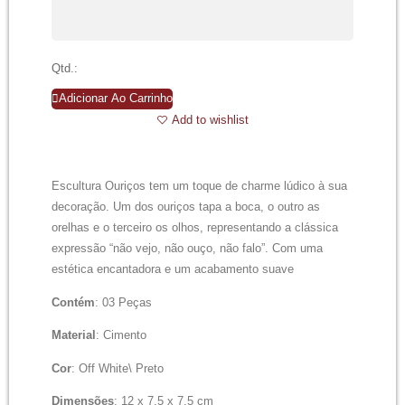
Qtd.:
Adicionar Ao Carrinho
Add to wishlist
Escultura Ouriços tem um toque de charme lúdico à sua
decoração. Um dos ouriços tapa a boca, o outro as
orelhas e o terceiro os olhos, representando a clássica
expressão “não vejo, não ouço, não falo”. Com uma
estética encantadora e um acabamento suave
Contém
: 03 Peças
Material
: Cimento
Cor
: Off White\ Preto
Dimensões
: 12 x 7,5 x 7,5 cm